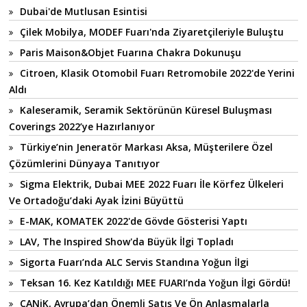
Dubai'de Mutlusan Esintisi
Çilek Mobilya, MODEF Fuarı'nda Ziyaretçileriyle Buluştu
Paris Maison&Objet Fuarına Chakra Dokunuşu
Citroen, Klasik Otomobil Fuarı Retromobile 2022'de Yerini
Aldı
Kaleseramik, Seramik Sektörünün Küresel Buluşması
Coverings 2022’ye Hazırlanıyor
Türkiye’nin Jeneratör Markası Aksa, Müşterilere Özel
Çözümlerini Dünyaya Tanıtıyor
Sigma Elektrik, Dubai MEE 2022 Fuarı İle Körfez Ülkeleri
Ve Ortadoğu’daki Ayak İzini Büyüttü
E-MAK, KOMATEK 2022'de Gövde Gösterisi Yaptı
LAV, The Inspired Show'da Büyük İlgi Topladı
Sigorta Fuarı’nda ALC Servis Standına Yoğun İlgi
Teksan 16. Kez Katıldığı MEE FUARI’nda Yoğun İlgi Gördü!
CANiK, Avrupa’dan Önemli Satış Ve Ön Anlaşmalarla