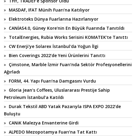
THY, TRADEF’e Sponsor Oldu
MASDAF, IFAT Münih Fuarı’na Katılıyor
Elektroteks Dünya Fuarlarına Hazırlanıyor
CANİAS4.0, Güney Kore'nin En Büyük Fuarında Tanıtıldı
TotalEnergies, Rubia Works Serisini KOMATEK’te Tanıttı
CW Enerji'ye Solarex İstanbul'da Yoğun İlgi
Bien Coverings 2022’de Yeni Ürünlerini Tanıttı
Çimstone, Marble İzmir Fuarı’nda Sektör Profesyonellerini
Ağırladı
FORM, 44. Yapı Fuarı’na Damgasını Vurdu
Gloria Jean’s Coffees, Uluslararası Prestije Sahip
Petroleum İstanbul’a Katıldı
Durak Tekstil ABD Yatak Pazarıyla ISPA EXPO 2022’de
Buluştu
CANiK Malezya Envanterine Girdi
ALPEDO Mezopotamya Fuarı’na Tat Kattı