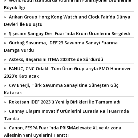
WorldFood İstanbul'da Aroma’nın Fonksiyonel Ürünlerine
Büyük İlgi
Arıkan Group Hong Kong Watch and Clock Fair'da Dünya
Devleri İle Buluştu
Şişecam Şangay Deri Fuarı’nda Krom Ürünlerini Sergiledi
Gürbağ Savunma, IDEF’23 Savunma Sanayi Fuarına
Damga Vurdu
Asteks, Başarısını ITMA 2023’te de Sürdürdü
FANUC, CNC Odaklı Tüm Ürün Gruplarıyla EMO Hannover
2023’e Katılacak
CW Enerji, Türk Savunma Sanayisine Güneşten Güç
Katacak
Roketsan IDEF 2023’ü Yeni İş Birlikleri İle Tamamladı
Canray Ulaşım İnovatif Ürünlerini Eurasia Rail Fuarı’nda
Tanıttı
Canon, FESPA Fuarı’nda PRISMAelevate XL ve Arizona
Ailesinin Yeni Üyelerini Tanıttı