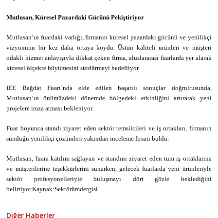
Mutlusan, Küresel Pazardaki Gücünü Pekiştiriyor
Mutlusan’ın fuardaki varlığı, firmanın küresel pazardaki gücünü ve yenilikçi
vizyonunu bir kez daha ortaya koydu. Üstün kaliteli ürünleri ve müşteri
odaklı hizmet anlayışıyla dikkat çeken firma, uluslararası fuarlarda yer alarak
küresel ölçekte büyümesini sürdürmeyi hedefliyor.
IEE Bağdat Fuarı’nda elde edilen başarılı sonuçlar doğrultusunda,
Mutlusan’ın önümüzdeki dönemde bölgedeki etkinliğini artırarak yeni
projelere imza atması bekleniyor.
Fuar boyunca standı ziyaret eden sektör temsilcileri ve iş ortakları, firmanın
sunduğu yenilikçi çözümleri yakından inceleme fırsatı buldu.
Mutlusan, fuara katılım sağlayan ve standını ziyaret eden tüm iş ortaklarına
ve müşterilerine teşekkürlerini sunarken, gelecek fuarlarda yeni ürünleriyle
sektör profesyonelleriyle buluşmayı dört gözle beklediğini
belirtiyor.Kaynak:Sektörümdergisi
Diğer Haberler