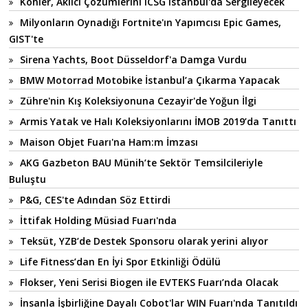
Köhler, Akılcı Çözümlerini ICSG Istanbul'da Sergileyecek
Milyonların Oynadığı Fortnite'ın Yapımcısı Epic Games,
GIST'te
Sirena Yachts, Boot Düsseldorf'a Damga Vurdu
BMW Motorrad Motobike İstanbul’a Çıkarma Yapacak
Zühre'nin Kış Koleksiyonuna Cezayir'de Yoğun İlgi
Armis Yatak ve Halı Koleksiyonlarını İMOB 2019’da Tanıttı
Maison Objet Fuarı'na Ham:m İmzası
AKG Gazbeton BAU Münih’te Sektör Temsilcileriyle
Buluştu
P&G, CES'te Adından Söz Ettirdi
İttifak Holding Müsiad Fuarı'nda
Teksüt, YZB’de Destek Sponsoru olarak yerini alıyor
Life Fitness’dan En İyi Spor Etkinliği Ödülü
Flokser, Yeni Serisi Biogen ile EVTEKS Fuarı’nda Olacak
İnsanla İşbirliğine Dayalı Cobot'lar WIN Fuarı'nda Tanıtıldı