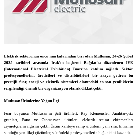
Elektrik sektörünün öncü markalarından biri olan Mutlusan, 24-26 Şubat
2025 tarihleri arasında Irak’ın başkenti Bağdat’ta düzenlenen IEE
(International Electrical Exhibition) Fuarı’na katılım sağladı. Sektör
profesyonellerini, üreticileri ve distribütörleri bir araya getiren bu
prestijli fuar, enerji ve elektrik sistemleri alanındaki en son yeniliklerin
sergilendiği önemli bir organizasyon olarak dikkat çekti.
Mutlusan Ürünlerine Yoğun İlgi
Fuar boyunca Mutlusan’ın Şalt ürünleri, Ray Klemensler, Anahtar-priz
grupları, Pano ve Otomasyon ürünleri, elektrik tesisat ekipmanları
ziyaretçilerin ilgisini çekti. Üstün kaliteye sahip ürünlerin yanı sıra, firmanın
sunduğu yenilikçi çözümler, sektördeki profesyonellerin beğenisini kazandı.