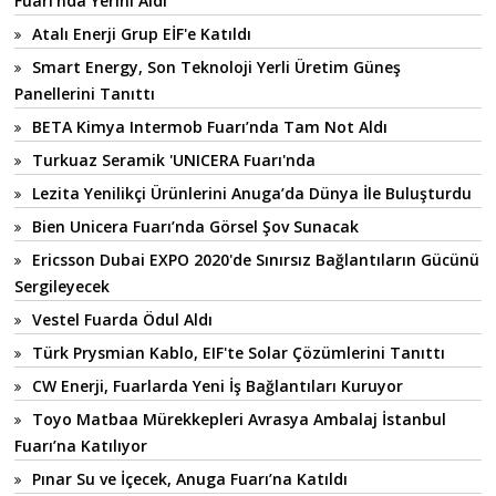
Fuarı'nda Yerini Aldı
Atalı Enerji Grup EİF'e Katıldı
Smart Energy, Son Teknoloji Yerli Üretim Güneş
Panellerini Tanıttı
BETA Kimya Intermob Fuarı’nda Tam Not Aldı
Turkuaz Seramik 'UNICERA Fuarı'nda
Lezita Yenilikçi Ürünlerini Anuga’da Dünya İle Buluşturdu
Bien Unicera Fuarı’nda Görsel Şov Sunacak
Ericsson Dubai EXPO 2020'de Sınırsız Bağlantıların Gücünü
Sergileyecek
Vestel Fuarda Ödul Aldı
Türk Prysmian Kablo, EIF'te Solar Çözümlerini Tanıttı
CW Enerji, Fuarlarda Yeni İş Bağlantıları Kuruyor
Toyo Matbaa Mürekkepleri Avrasya Ambalaj İstanbul
Fuarı’na Katılıyor
Pınar Su ve İçecek, Anuga Fuarı’na Katıldı