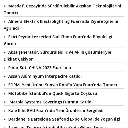
Masdaf, Cezayir’de Sürdürülebilir Akışkan Teknolojilerini
Tanıttı
Almera Elektrik Electrolighting Fuarı’nda Ziyaretçilerini
Ağırladı
Ekici Peynir Lezzetleri Sial China Fuarı’nda Büyük İlgi
Gördü
Aksa Jeneratör, Sürdürülebilir Ve Akıllı Çözümleriyle
Dikkat Çekiyor
Pınar Süt, CHINA 2023 Fuarı’nda
Assan Alüminyum Interpack’e Katıldı
FORM, Yeni Ürünü Sunvia Roof’u Yapı Fuarı’nda Tanıttı
Motobike İstanbul’da Quick Sigorta Coşkusu
Marble Systems Coverings Fuarına Katıldı
Kale Kilit BAU Fuarı’nda Yeni Ürünlerini Sergiledi
Dardanel’e Barselona Seafood Expo Global’de Yoğun İlgi
Şişecam ‘Solarex İstanbul Fuarı’nda Güneş Enerjisi