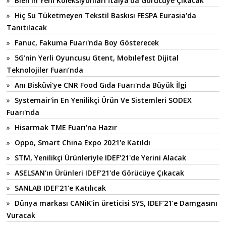
Bien'in Yeni Koleksiyonları İtalya'da Görücüye Çıkacak
Hiç Su Tüketmeyen Tekstil Baskısı FESPA Eurasia'da
Tanıtılacak
Fanuc, Fakuma Fuarı'nda Boy Gösterecek
5G’nin Yerli Oyuncusu Gtent, Mobılefest Dijital
Teknolojiler Fuarı’nda
Anı Bisküvi'ye CNR Food Gıda Fuarı'nda Büyük İlgi
Systemair'in En Yenilikçi Ürün Ve Sistemleri SODEX
Fuarı'nda
Hisarmak TME Fuarı'na Hazır
Oppo, Smart China Expo 2021'e Katıldı
STM, Yenilikçi Ürünleriyle IDEF'21'de Yerini Alacak
ASELSAN'ın Ürünleri IDEF'21'de Görücüye Çıkacak
SANLAB IDEF'21'e Katılıcak
Dünya markası CANiK’in üreticisi SYS, IDEF’21’e Damgasını
Vuracak