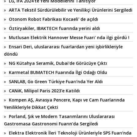
LG, IFA 2024'te Yeni Modellerini Tanıtıyor
ARTA Tekstil Sürdürülebilir ve Yenilikçi Ürünlerini Sergiledi
Otonom Robot Fabrikası Kocaeli' de açıldı
Öztiryakiler, IBAKTECH fuarında yerini aldı
Mutlusan Elektrik Hannover Messe Fuarı' nda ilgi gördü !
Ensari Deri, uluslararası fuarlardan yeni işbirlikleriyle
döndü
NG Kütahya Seramik, Dubai'de Görücüye Çıktı
Karmetal BUMATECH Fuarında İlgi Odağı Oldu
SANLAB, Go Green Türkiye Fuarı’nda Yer Aldı
CANiK, Milipol Paris 2023'e Katıldı
Kompen AŞ, Avrasya Pencere, Kapı ve Cam Fuarlarında
Yenilikleriyle Dikkat Çekti
Porland, Şık ve Modern Tasarımlarını Uluslararası
Gastromasa Gastronomi Fuarın’da Sergiledi
Elektra Elektronik İleri Teknoloji Ürünleriyle SPS Fuarı’nda