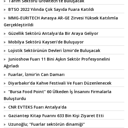
Tarım Sektörü Growtech'te Buluşacak
BTSO 2022 Yılında Çok Sayıda Fuara Katıldı
MMG-EURITECH Avrasya AR-GE Zirvesi Yüksek Katılımla
Gerçekleştirildi
Güzellik Sektörü Antalya'da Bir Araya Geliyor
Mobilya Sektörü Kayseri'de Buluşuyor
Lojistik Sektörünün Devleri İzmir’de Buluşacak
Junioshow Fuarı 11 Bini Aşkın Sektör Profesyonelini
Ağırladı
Fuarlar, İzmir’in Can Damarı
Diyarbakır’da Kahve Festivali Ve Fuarı Düzenlenecek
"Bursa Food Point" 60 Ülkeden İş İnsanını Firmalarla
Buluşturdu
CNR EVTEKS Fuarı Antalya’da
Gaziantep Kitap Fuarını 633 Bin Kişi Ziyaret Etti
Uzunoğlu; “Fuarlar sektörün dinamiği”