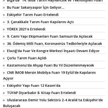
Biga'da "14. Gıda Tarım Hayvancılık ve Teknolojileri Fuarı"
Bu Fuar Sakaryaspor İçin Geliyor...
Eskişehir Tarım Fuarı Ertelendi
3. Çanakkale Tarım Fuarı Kapılarını Açtı
YÖREX 2021'e Ertelendi
9. Cami Yapı Ekipmanları Fuarı Samsun'da Açılacak
36. Ödemiş Milli Fuarı, Koronavirüs Tedbirleriyle Açılacak
Elazığ’da Fuar Ve Kongre Merkezi İnşaatı Devam Ediyor
Çorlu Tarım Fuarı Açıldı
Kastamonu’da Ahşap Fuarı Bu Yıl Düzenlenmeyecek
CNR İMOB Mersin Mobilya Fuarı 19 Eylül'de Kapılarını
Açıyor
Eskişehir Yapı Fuarı 12 Kasım'da
TÜYAP Diyarbakır 8. Kitap Fuarı Ertelendi
Uluslararası Demir Yolu Sektörü 2-4 Aralık'ta Eskişehir'de
Buluşacak