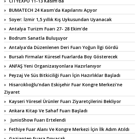
CITYEXPO 11-13 Kasım'da
BUMATECH 24 Kasım’da Kapılarını Açıyor
Soyer: İzmir 1,5 yıllık Kış Uykusundan Uyanacak
Antalya Turizm Fuarı 27- 28 Ekim’de
Bodrum Sanatla Buluşuyor
Antalya'da Düzenlenen Deri Fuarı Yoğun İlgi Gördü
Bursalı Firmalar Küresel Fuarlarda Boy Gösterecek
ANFAŞ Yeni Organizasyonlara Hazırlanıyor
Peyzaj Ve Süs Bitkiciliği Fuarı İçin Hazırlıklar Başladı
Hisarcıklıoğlu’ndan Eskişehir Fuar Kongre Merkezi'ne
Ziyaret
Kayseri Yöresel Ürünler Fuarı Ziyaretçilerini Bekliyor
Ankara Kitap Ve Sahaf Fuarı Başladı
JunioShow Fuarı Ertelendi
Fethiye Fuar Alanı Ve Kongre Merkezi İçin İlk Adım Atıldı
Gaziantep Fuara Doyacak