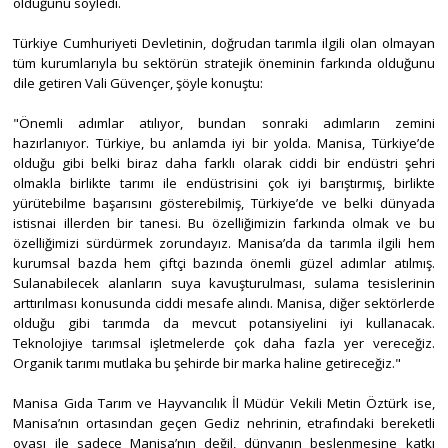
olduğunu söyledi.
Türkiye Cumhuriyeti Devletinin, doğrudan tarımla ilgili olan olmayan
tüm kurumlarıyla bu sektörün stratejik öneminin farkında olduğunu
dile getiren Vali Güvençer, şöyle konuştu:
"Önemli adımlar atılıyor, bundan sonraki adımların zemini
hazırlanıyor. Türkiye, bu anlamda iyi bir yolda. Manisa, Türkiye’de
olduğu gibi belki biraz daha farklı olarak ciddi bir endüstri şehri
olmakla birlikte tarımı ile endüstrisini çok iyi barıştırmış, birlikte
yürütebilme başarısını gösterebilmiş, Türkiye’de ve belki dünyada
istisnai illerden bir tanesi. Bu özelliğimizin farkında olmak ve bu
özelliğimizi sürdürmek zorundayız. Manisa’da da tarımla ilgili hem
kurumsal bazda hem çiftçi bazında önemli güzel adımlar atılmış.
Sulanabilecek alanların suya kavuşturulması, sulama tesislerinin
arttırılması konusunda ciddi mesafe alındı. Manisa, diğer sektörlerde
olduğu gibi tarımda da mevcut potansiyelini iyi kullanacak.
Teknolojiye tarımsal işletmelerde çok daha fazla yer vereceğiz.
Organik tarımı mutlaka bu şehirde bir marka haline getireceğiz."
Manisa Gıda Tarım ve Hayvancılık İl Müdür Vekili Metin Öztürk ise,
Manisa’nın ortasından geçen Gediz nehrinin, etrafındaki bereketli
ovası ile sadece Manisa’nın değil, dünyanın beslenmesine katkı