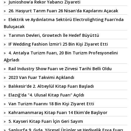
Junioshow'a Rekor Yabancı Ziyareti
26. Hasyurt Tarım Fuarı 26 Nisan'da Kapılarını Açacak
Elektrik ve Aydınlatma Sektörü Electrolighting Fuarı’nda
Buluşacak
Tarımın Devleri, Growtech İle Hedef Büyüttü
IF Wedding Fashion İzmir'i 25 Bin Kişi Ziyaret Etti
4. Antalya Turizm Fuarı, 20 Bin Turizm Profesyonelini
Ağırladı
Rail Industry Show Fuarı ve Zirvesi Tarihi Belli Oldu
2023 Van Fuar Takvimi Açıklandı
Balıkesir'de 2. Altıeylül Kitap Fuarı Başladı
Elazığ'da "4. Ulusal Kitap Fuarı" Açıldı
Van Turizm Fuarını 18 Bin Kişi Ziyaret Etti
Kahramanmaraş Kitap Fuarı 14 Ekim’de Başlıyor
5. Kayseri Kitap Fuarı İçin Geri Sayım
Şanlıurfa 9. Gıda, Yöresel Ürünler ve Hediyelik Eşya Fuarı