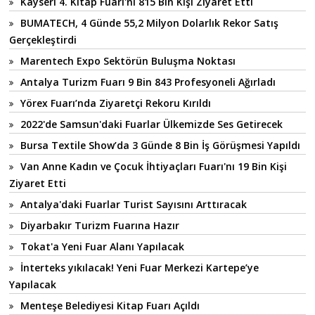
Kayseri 4. Kitap Fuarı'nı 815 Bin Kişi Ziyaret Etti
BUMATECH, 4 Günde 55,2 Milyon Dolarlık Rekor Satış
Gerçekleştirdi
Marentech Expo Sektörün Buluşma Noktası
Antalya Turizm Fuarı 9 Bin 843 Profesyoneli Ağırladı
Yörex Fuarı’nda Ziyaretçi Rekoru Kırıldı
2022'de Samsun'daki Fuarlar Ülkemizde Ses Getirecek
Bursa Textile Show’da 3 Günde 8 Bin İş Görüşmesi Yapıldı
Van Anne Kadın ve Çocuk İhtiyaçları Fuarı'nı 19 Bin Kişi
Ziyaret Etti
Antalya'daki Fuarlar Turist Sayısını Arttıracak
Diyarbakır Turizm Fuarına Hazır
Tokat'a Yeni Fuar Alanı Yapılacak
İnterteks yıkılacak! Yeni Fuar Merkezi Kartepe’ye
Yapılacak
Menteşe Belediyesi Kitap Fuarı Açıldı