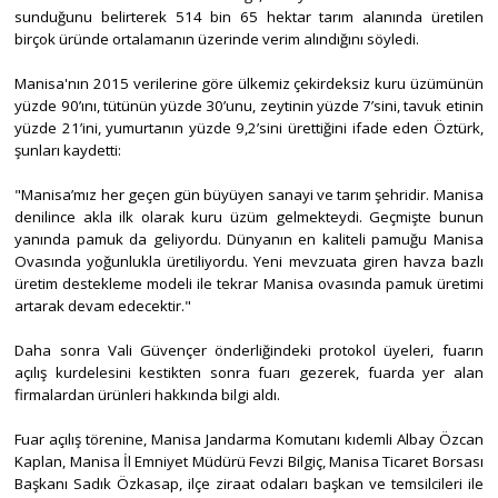
sunduğunu belirterek 514 bin 65 hektar tarım alanında üretilen
birçok üründe ortalamanın üzerinde verim alındığını söyledi.
Manisa'nın 2015 verilerine göre ülkemiz çekirdeksiz kuru üzümünün
yüzde 90’ını, tütünün yüzde 30’unu, zeytinin yüzde 7’sini, tavuk etinin
yüzde 21’ini, yumurtanın yüzde 9,2’sini ürettiğini ifade eden Öztürk,
şunları kaydetti:
"Manisa’mız her geçen gün büyüyen sanayi ve tarım şehridir. Manisa
denilince akla ilk olarak kuru üzüm gelmekteydi. Geçmişte bunun
yanında pamuk da geliyordu. Dünyanın en kaliteli pamuğu Manisa
Ovasında yoğunlukla üretiliyordu. Yeni mevzuata giren havza bazlı
üretim destekleme modeli ile tekrar Manisa ovasında pamuk üretimi
artarak devam edecektir."
Daha sonra Vali Güvençer önderliğindeki protokol üyeleri, fuarın
açılış kurdelesini kestikten sonra fuarı gezerek, fuarda yer alan
firmalardan ürünleri hakkında bilgi aldı.
Fuar açılış törenine, Manisa Jandarma Komutanı kıdemli Albay Özcan
Kaplan, Manisa İl Emniyet Müdürü Fevzi Bilgiç, Manisa Ticaret Borsası
Başkanı Sadık Özkasap, ilçe ziraat odaları başkan ve temsilcileri ile