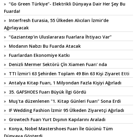
“Go Green Türkiye”- Elektrikli Dünyaya Dair Her Şey Bu
Fuarda!
Interfresh Eurasia, 55 Ülkeden Alıcıları İzmir’de
Ağırlayacak
“Gaziantep’in Uluslararası Fuarlara İhtiyacı Var”
Modanın Nabzı Bu Fuarda Atacak
Fuarlardan Ekonomiye Katkı
Denizli Mermer Sektörü Çİn Xiamen Fuarı' nda
TTI İzmir'i 63 Şehirden Toplam 49 Bin 63 Kişi Ziyaret Etti
Antalya Kitap Fuarı, 1 Milyondan Fazla Kişiyi Ağırladı
35. GAFSHOES Fuarı Büyük İlgi Gördü
Muş'ta düzenlenen "1. Kitap Günleri Fuarı" Sona Erdi
IF Wedding Fashion İzmir 95 Ülkeden Ziyaretçi Ağırladı
Growtech Fuarı Yurt Dışının Kapılarını Araladı
Konya, Nobel Mastershoes Fuarı İle Gücünü Tüm
Dünyaya Gösterdi