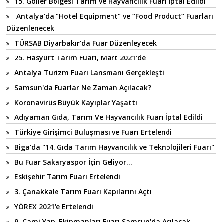
15. Göller Bölgesi Tarım ve Hayvancılık Fuarı İptal Edildi
Antalya'da “Hotel Equipment“ ve “Food Product“ Fuarları
Düzenlenecek
TÜRSAB Diyarbakır'da Fuar Düzenleyecek
25. Hasyurt Tarım Fuarı, Mart 2021'de
Antalya Turizm Fuarı Lansmanı Gerçekleşti
Samsun'da Fuarlar Ne Zaman Açılacak?
Koronavirüs Büyük Kayıplar Yaşattı
Adıyaman Gıda, Tarım Ve Hayvancılık Fuarı İptal Edildi
Türkiye Girişimci Buluşması ve Fuarı Ertelendi
Biga'da "14. Gıda Tarım Hayvancılık ve Teknolojileri Fuarı"
Bu Fuar Sakaryaspor İçin Geliyor...
Eskişehir Tarım Fuarı Ertelendi
3. Çanakkale Tarım Fuarı Kapılarını Açtı
YÖREX 2021'e Ertelendi
9. Cami Yapı Ekipmanları Fuarı Samsun'da Açılacak