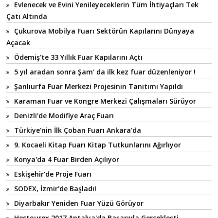
Evlenecek ve Evini Yenileyeceklerin Tüm İhtiyaçları Tek
Çatı Altında
Çukurova Mobilya Fuarı Sektörün Kapılarını Dünyaya
Açacak
Ödemiş'te 33 Yıllık Fuar Kapılarını Açtı
5 yıl aradan sonra Şam' da ilk kez fuar düzenleniyor !
Şanlıurfa Fuar Merkezi Projesinin Tanıtımı Yapıldı
Karaman Fuar ve Kongre Merkezi Çalışmaları Sürüyor
Denizli'de Modifiye Araç Fuarı
Türkiye'nin İlk Çoban Fuarı Ankara'da
9. Kocaeli Kitap Fuarı Kitap Tutkunlarını Ağırlıyor
Konya'da 4 Fuar Birden Açılıyor
Eskişehir'de Proje Fuarı
SODEX, İzmir'de Başladı!
Diyarbakır Yeniden Fuar Yüzü Görüyor
Hestourex 2017 Antalya'da Başarıyla Gerçekleşti