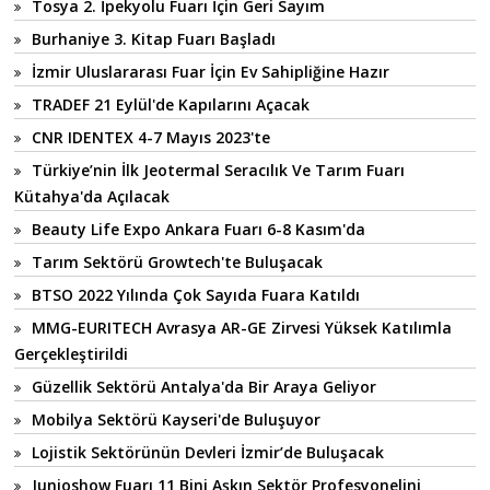
Tosya 2. İpekyolu Fuarı İçin Geri Sayım
Burhaniye 3. Kitap Fuarı Başladı
İzmir Uluslararası Fuar İçin Ev Sahipliğine Hazır
TRADEF 21 Eylül'de Kapılarını Açacak
CNR IDENTEX 4-7 Mayıs 2023'te
Türkiye’nin İlk Jeotermal Seracılık Ve Tarım Fuarı
Kütahya'da Açılacak
Beauty Life Expo Ankara Fuarı 6-8 Kasım'da
Tarım Sektörü Growtech'te Buluşacak
BTSO 2022 Yılında Çok Sayıda Fuara Katıldı
MMG-EURITECH Avrasya AR-GE Zirvesi Yüksek Katılımla
Gerçekleştirildi
Güzellik Sektörü Antalya'da Bir Araya Geliyor
Mobilya Sektörü Kayseri'de Buluşuyor
Lojistik Sektörünün Devleri İzmir’de Buluşacak
Junioshow Fuarı 11 Bini Aşkın Sektör Profesyonelini