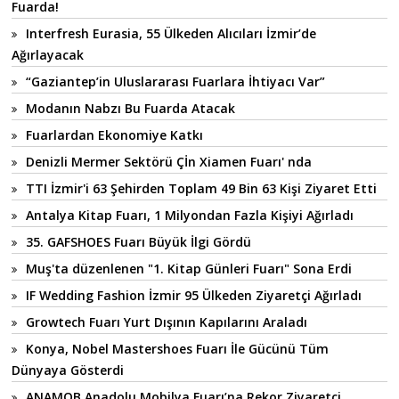
Fuarda!
Interfresh Eurasia, 55 Ülkeden Alıcıları İzmir’de
Ağırlayacak
“Gaziantep’in Uluslararası Fuarlara İhtiyacı Var”
Modanın Nabzı Bu Fuarda Atacak
Fuarlardan Ekonomiye Katkı
Denizli Mermer Sektörü Çİn Xiamen Fuarı' nda
TTI İzmir'i 63 Şehirden Toplam 49 Bin 63 Kişi Ziyaret Etti
Antalya Kitap Fuarı, 1 Milyondan Fazla Kişiyi Ağırladı
35. GAFSHOES Fuarı Büyük İlgi Gördü
Muş'ta düzenlenen "1. Kitap Günleri Fuarı" Sona Erdi
IF Wedding Fashion İzmir 95 Ülkeden Ziyaretçi Ağırladı
Growtech Fuarı Yurt Dışının Kapılarını Araladı
Konya, Nobel Mastershoes Fuarı İle Gücünü Tüm
Dünyaya Gösterdi
ANAMOB Anadolu Mobilya Fuarı’na Rekor Ziyaretçi