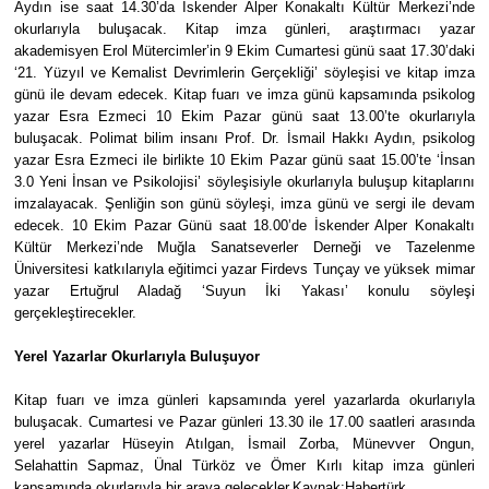
Aydın ise saat 14.30’da İskender Alper Konakaltı Kültür Merkezi’nde
okurlarıyla buluşacak. Kitap imza günleri, araştırmacı yazar
akademisyen Erol Mütercimler’in 9 Ekim Cumartesi günü saat 17.30’daki
‘21. Yüzyıl ve Kemalist Devrimlerin Gerçekliği’ söyleşisi ve kitap imza
günü ile devam edecek. Kitap fuarı ve imza günü kapsamında psikolog
yazar Esra Ezmeci 10 Ekim Pazar günü saat 13.00’te okurlarıyla
buluşacak. Polimat bilim insanı Prof. Dr. İsmail Hakkı Aydın, psikolog
yazar Esra Ezmeci ile birlikte 10 Ekim Pazar günü saat 15.00’te ‘İnsan
3.0 Yeni İnsan ve Psikolojisi’ söyleşisiyle okurlarıyla buluşup kitaplarını
imzalayacak. Şenliğin son günü söyleşi, imza günü ve sergi ile devam
edecek. 10 Ekim Pazar Günü saat 18.00’de İskender Alper Konakaltı
Kültür Merkezi’nde Muğla Sanatseverler Derneği ve Tazelenme
Üniversitesi katkılarıyla eğitimci yazar Firdevs Tunçay ve yüksek mimar
yazar Ertuğrul Aladağ ‘Suyun İki Yakası’ konulu söyleşi
gerçekleştirecekler.
Yerel Yazarlar Okurlarıyla Buluşuyor
Kitap fuarı ve imza günleri kapsamında yerel yazarlarda okurlarıyla
buluşacak. Cumartesi ve Pazar günleri 13.30 ile 17.00 saatleri arasında
yerel yazarlar Hüseyin Atılgan, İsmail Zorba, Münevver Ongun,
Selahattin Sapmaz, Ünal Türköz ve Ömer Kırlı kitap imza günleri
kapsamında okurlarıyla bir araya gelecekler.Kaynak:Habertürk