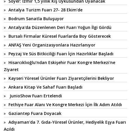
Soyer: İzmir 1,5 yıllık Kış Uykusundan Uyanacak
Antalya Turizm Fuarı 27- 28 Ekim’de
Bodrum Sanatla Buluşuyor
Antalya'da Düzenlenen Deri Fuarı Yoğun İlgi Gördü
Bursalı Firmalar Küresel Fuarlarda Boy Gösterecek
ANFAŞ Yeni Organizasyonlara Hazırlanıyor
Peyzaj Ve Süs Bitkiciliği Fuarı İçin Hazırlıklar Başladı
Hisarcıklıoğlu’ndan Eskişehir Fuar Kongre Merkezi'ne
Ziyaret
Kayseri Yöresel Ürünler Fuarı Ziyaretçilerini Bekliyor
Ankara Kitap Ve Sahaf Fuarı Başladı
JunioShow Fuarı Ertelendi
Fethiye Fuar Alanı Ve Kongre Merkezi İçin İlk Adım Atıldı
Gaziantep Fuara Doyacak
Adıyaman'da 7. Gıda-Yöresel Ürünler, Hediyelik Eşya Fuarı
Açıldı