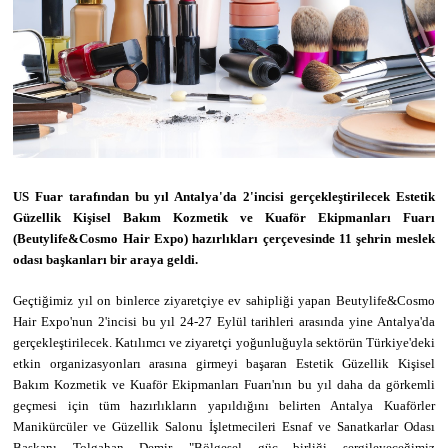
US Fuar tarafından bu yıl Antalya'da 2'incisi gerçekleştirilecek Estetik
Güzellik Kişisel Bakım Kozmetik ve Kuaför Ekipmanları Fuarı
(Beutylife&Cosmo Hair Expo) hazırlıkları çerçevesinde 11 şehrin meslek
odası başkanları bir araya geldi.
Geçtiğimiz yıl on binlerce ziyaretçiye ev sahipliği yapan Beutylife&Cosmo
Hair Expo'nun 2'incisi bu yıl 24-27 Eylül tarihleri arasında yine Antalya'da
gerçekleştirilecek. Katılımcı ve ziyaretçi yoğunluğuyla sektörün Türkiye'deki
etkin organizasyonları arasına girmeyi başaran Estetik Güzellik Kişisel
Bakım Kozmetik ve Kuaför Ekipmanları Fuarı'nın bu yıl daha da görkemli
geçmesi için tüm hazırlıkların yapıldığını belirten Antalya Kuaförler
Manikürcüler ve Güzellik Salonu İşletmecileri Esnaf ve Sanatkarlar Odası
Başkanı Tolgahan Demir, "Bölgesel güç birliği sergileyeceğimiz