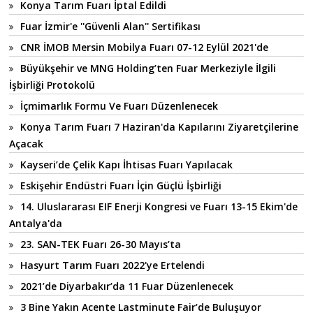
Konya Tarım Fuarı İptal Edildi
Fuar İzmir'e ''Güvenli Alan'' Sertifikası
CNR İMOB Mersin Mobilya Fuarı 07-12 Eylül 2021'de
Büyükşehir ve MNG Holding’ten Fuar Merkeziyle İlgili
İşbirliği Protokolü
İçmimarlık Formu Ve Fuarı Düzenlenecek
Konya Tarım Fuarı 7 Haziran'da Kapılarını Ziyaretçilerine
Açacak
Kayseri’de Çelik Kapı İhtisas Fuarı Yapılacak
Eskişehir Endüstri Fuarı İçin Güçlü İşbirliği
14. Uluslararası EIF Enerji Kongresi ve Fuarı 13-15 Ekim'de
Antalya'da
23. SAN-TEK Fuarı 26-30 Mayıs’ta
Hasyurt Tarım Fuarı 2022'ye Ertelendi
2021’de Diyarbakır’da 11 Fuar Düzenlenecek
3 Bine Yakın Acente Lastminute Fair’de Buluşuyor