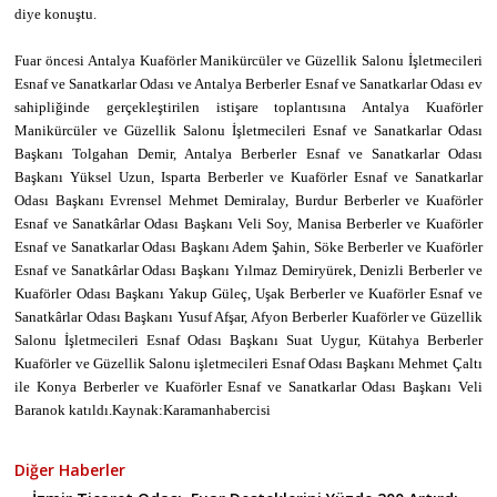
diye konuştu.
Fuar öncesi Antalya Kuaförler Manikürcüler ve Güzellik Salonu İşletmecileri
Esnaf ve Sanatkarlar Odası ve Antalya Berberler Esnaf ve Sanatkarlar Odası ev
sahipliğinde gerçekleştirilen istişare toplantısına Antalya Kuaförler
Manikürcüler ve Güzellik Salonu İşletmecileri Esnaf ve Sanatkarlar Odası
Başkanı Tolgahan Demir, Antalya Berberler Esnaf ve Sanatkarlar Odası
Başkanı Yüksel Uzun, Isparta Berberler ve Kuaförler Esnaf ve Sanatkarlar
Odası Başkanı Evrensel Mehmet Demiralay, Burdur Berberler ve Kuaförler
Esnaf ve Sanatkârlar Odası Başkanı Veli Soy, Manisa Berberler ve Kuaförler
Esnaf ve Sanatkarlar Odası Başkanı Adem Şahin, Söke Berberler ve Kuaförler
Esnaf ve Sanatkârlar Odası Başkanı Yılmaz Demiryürek, Denizli Berberler ve
Kuaförler Odası Başkanı Yakup Güleç, Uşak Berberler ve Kuaförler Esnaf ve
Sanatkârlar Odası Başkanı Yusuf Afşar, Afyon Berberler Kuaförler ve Güzellik
Salonu İşletmecileri Esnaf Odası Başkanı Suat Uygur, Kütahya Berberler
Kuaförler ve Güzellik Salonu işletmecileri Esnaf Odası Başkanı Mehmet Çaltı
ile Konya Berberler ve Kuaförler Esnaf ve Sanatkarlar Odası Başkanı Veli
Baranok katıldı.Kaynak:Karamanhabercisi
Diğer Haberler