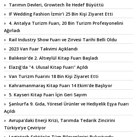
Tarımın Devleri, Growtech İle Hedef Büyüttü
IF Wedding Fashion İzmir'i 25 Bin Kişi Ziyaret Etti
4. Antalya Turizm Fuarı, 20 Bin Turizm Profesyonelini
Ağırladı
Rail Industry Show Fuarı ve Zirvesi Tarihi Belli Oldu
2023 Van Fuar Takvimi Açıklandı
Balıkesir'de 2. Altıeylül Kitap Fuarı Başladı
Elazığ'da "4. Ulusal Kitap Fuarı" Açıldı
Van Turizm Fuarını 18 Bin Kişi Ziyaret Etti
Kahramanmaraş Kitap Fuarı 14 Ekim’de Başlıyor
5. Kayseri Kitap Fuarı İçin Geri Sayım
Şanlıurfa 9. Gıda, Yöresel Ürünler ve Hediyelik Eşya Fuarı
Açıldı
Avrupa’daki Enerji Krizi, Tarımda Tedarik Zincirini
Türkiye’ye Çeviriyor
Logistech Sektörün Tüm Bileşenlerini Buluşturdu