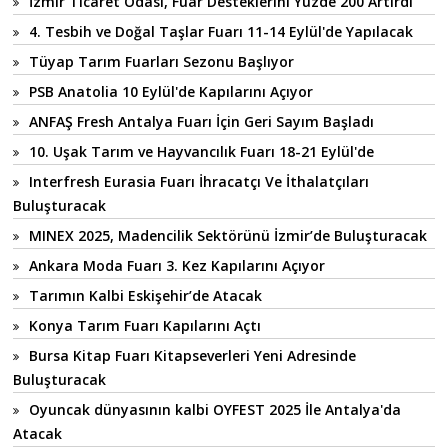
İzmir Ticaret Odası, Fuar Desteklerini Yüzde 200 Artırdı
4. Tesbih ve Doğal Taşlar Fuarı 11-14 Eylül'de Yapılacak
Tüyap Tarım Fuarları Sezonu Başlıyor
PSB Anatolia 10 Eylül'de Kapılarını Açıyor
ANFAŞ Fresh Antalya Fuarı İçin Geri Sayım Başladı
10. Uşak Tarım ve Hayvancılık Fuarı 18-21 Eylül'de
Interfresh Eurasia Fuarı İhracatçı Ve İthalatçıları
Buluşturacak
MINEX 2025, Madencilik Sektörünü İzmir’de Buluşturacak
Ankara Moda Fuarı 3. Kez Kapılarını Açıyor
Tarımın Kalbi Eskişehir’de Atacak
Konya Tarım Fuarı Kapılarını Açtı
Bursa Kitap Fuarı Kitapseverleri Yeni Adresinde
Buluşturacak
Oyuncak dünyasının kalbi OYFEST 2025 İle Antalya'da
Atacak