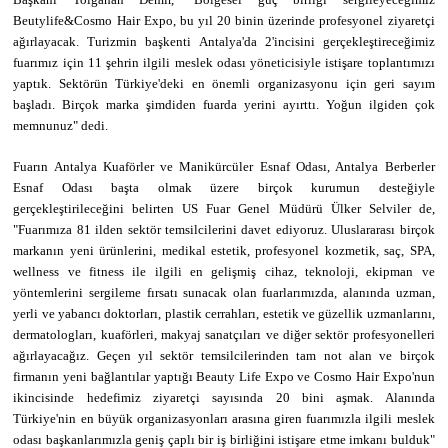
Beutylife&Cosmo Hair Expo, bu yıl 20 binin üzerinde profesyonel ziyaretçi
ağırlayacak. Turizmin başkenti Antalya'da 2'incisini gerçekleştireceğimiz
fuarımız için 11 şehrin ilgili meslek odası yöneticisiyle istişare toplantımızı
yaptık. Sektörün Türkiye'deki en önemli organizasyonu için geri sayım
başladı. Birçok marka şimdiden fuarda yerini ayırttı. Yoğun ilgiden çok
memnunuz" dedi.
Fuarın Antalya Kuaförler ve Manikürcüler Esnaf Odası, Antalya Berberler
Esnaf Odası başta olmak üzere birçok kurumun desteğiyle
gerçekleştirileceğini belirten US Fuar Genel Müdürü Ülker Selviler de,
"Fuarımıza 81 ilden sektör temsilcilerini davet ediyoruz. Uluslararası birçok
markanın yeni ürünlerini, medikal estetik, profesyonel kozmetik, saç, SPA,
wellness ve fitness ile ilgili en gelişmiş cihaz, teknoloji, ekipman ve
yöntemlerini sergileme fırsatı sunacak olan fuarlarımızda, alanında uzman,
yerli ve yabancı doktorları, plastik cerrahları, estetik ve güzellik uzmanlarını,
dermatologları, kuaförleri, makyaj sanatçıları ve diğer sektör profesyonelleri
ağırlayacağız. Geçen yıl sektör temsilcilerinden tam not alan ve birçok
firmanın yeni bağlantılar yaptığı Beauty Life Expo ve Cosmo Hair Expo'nun
ikincisinde hedefimiz ziyaretçi sayısında 20 bini aşmak. Alanında
Türkiye'nin en büyük organizasyonları arasına giren fuarımızla ilgili meslek
odası başkanlarımızla geniş çaplı bir iş birliğini istişare etme imkanı bulduk"