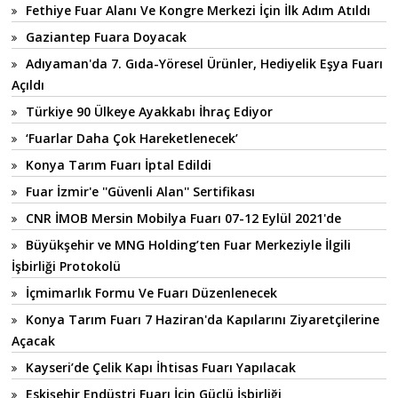
Fethiye Fuar Alanı Ve Kongre Merkezi İçin İlk Adım Atıldı
Gaziantep Fuara Doyacak
Adıyaman'da 7. Gıda-Yöresel Ürünler, Hediyelik Eşya Fuarı
Açıldı
Türkiye 90 Ülkeye Ayakkabı İhraç Ediyor
‘Fuarlar Daha Çok Hareketlenecek’
Konya Tarım Fuarı İptal Edildi
Fuar İzmir'e ''Güvenli Alan'' Sertifikası
CNR İMOB Mersin Mobilya Fuarı 07-12 Eylül 2021'de
Büyükşehir ve MNG Holding’ten Fuar Merkeziyle İlgili
İşbirliği Protokolü
İçmimarlık Formu Ve Fuarı Düzenlenecek
Konya Tarım Fuarı 7 Haziran'da Kapılarını Ziyaretçilerine
Açacak
Kayseri’de Çelik Kapı İhtisas Fuarı Yapılacak
Eskişehir Endüstri Fuarı İçin Güçlü İşbirliği