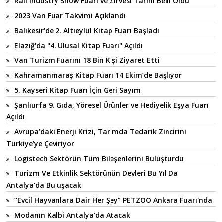
Rail Industry Show Fuarı ve Zirvesi Tarihi Belli Oldu
2023 Van Fuar Takvimi Açıklandı
Balıkesir'de 2. Altıeylül Kitap Fuarı Başladı
Elazığ'da "4. Ulusal Kitap Fuarı" Açıldı
Van Turizm Fuarını 18 Bin Kişi Ziyaret Etti
Kahramanmaraş Kitap Fuarı 14 Ekim’de Başlıyor
5. Kayseri Kitap Fuarı İçin Geri Sayım
Şanlıurfa 9. Gıda, Yöresel Ürünler ve Hediyelik Eşya Fuarı
Açıldı
Avrupa’daki Enerji Krizi, Tarımda Tedarik Zincirini
Türkiye’ye Çeviriyor
Logistech Sektörün Tüm Bileşenlerini Buluşturdu
Turizm Ve Etkinlik Sektörünün Devleri Bu Yıl Da
Antalya’da Buluşacak
“Evcil Hayvanlara Dair Her Şey” PETZOO Ankara Fuarı'nda
Modanın Kalbi Antalya’da Atacak