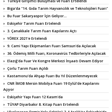
Türkiye Girişimci Buluşması ve Fuarı Ertelendi
Biga'da "14. Gıda Tarım Hayvancılık ve Teknolojileri Fuarı"
Bu Fuar Sakaryaspor İçin Geliyor...
Eskişehir Tarım Fuarı Ertelendi
3. Çanakkale Tarım Fuarı Kapılarını Açtı
YÖREX 2021'e Ertelendi
9. Cami Yapı Ekipmanları Fuarı Samsun'da Açılacak
36. Ödemiş Milli Fuarı, Koronavirüs Tedbirleriyle Açılacak
Elazığ’da Fuar Ve Kongre Merkezi İnşaatı Devam Ediyor
Çorlu Tarım Fuarı Açıldı
Kastamonu’da Ahşap Fuarı Bu Yıl Düzenlenmeyecek
CNR İMOB Mersin Mobilya Fuarı 19 Eylül'de Kapılarını
Açıyor
Eskişehir Yapı Fuarı 12 Kasım'da
TÜYAP Diyarbakır 8. Kitap Fuarı Ertelendi
Uluslararası Demir Yolu Sektörü 2-4 Aralık'ta Eskişehir'de