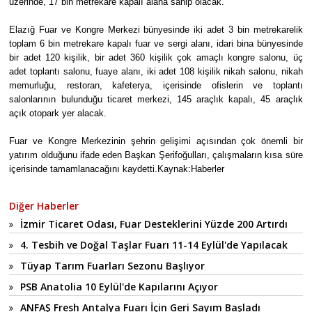
üzerinde, 17 bin metrekare kapalı alana sahip olacak.
Elazığ Fuar ve Kongre Merkezi bünyesinde iki adet 3 bin metrekarelik
toplam 6 bin metrekare kapalı fuar ve sergi alanı, idari bina bünyesinde
bir adet 120 kişilik, bir adet 360 kişilik çok amaçlı kongre salonu, üç
adet toplantı salonu, fuaye alanı, iki adet 108 kişilik nikah salonu, nikah
memurluğu, restoran, kafeterya, içerisinde ofislerin ve toplantı
salonlarının bulunduğu ticaret merkezi, 145 araçlık kapalı, 45 araçlık
açık otopark yer alacak.
Fuar ve Kongre Merkezinin şehrin gelişimi açısından çok önemli bir
yatırım olduğunu ifade eden Başkan Şerifoğulları, çalışmaların kısa süre
içerisinde tamamlanacağını kaydetti.Kaynak:Haberler
Diğer Haberler
İzmir Ticaret Odası, Fuar Desteklerini Yüzde 200 Artırdı
4. Tesbih ve Doğal Taşlar Fuarı 11-14 Eylül'de Yapılacak
Tüyap Tarım Fuarları Sezonu Başlıyor
PSB Anatolia 10 Eylül'de Kapılarını Açıyor
ANFAŞ Fresh Antalya Fuarı İçin Geri Sayım Başladı