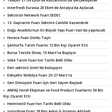
TRADEF 21-24 Eylül'de Kastamonu’da Gerçekleşecek
Interfresh Eurasia 20 Ekim'de Antalya'da Açılacak
Sektörün Network Fuarı:SEDEC
13. Gaptarım Fuarı Sektöre Canlılık Kazandırdı
Doğu Anadolu’nun En Büyük Yapı Fuarı Van’da yapılacak
Horeca Fuarı Doldu Taştı
Şanlıurfa Tarım Fuarını 72 Bin Kişi Ziyaret Etti
Bursa Textile Show, 15 Mart’ta Başlıyor
Söke Tarım Fuarı'nın Tarihi Belli Oldu
Deri sektörü İzmir’de buluşuyor
Eskişehir Mobilya Fuarı 23-27 Mart'ta
Geri Dönüşüm Fuarı İçin Geri Sayım Başladı
ANFAŞ Hotel Ekipman ve Food Product Fuarlarını 50 Bin
Kişi Ziyaret Etti
Heimtextil Fuarı'nın Tarihi Belli Oldu
Junioshow Fuarı 28 Bini Aşkın İş İnsanını Ağırladı