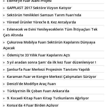
Edirne'ye Fuar Alanı Projesi
GAPPLAST 2017 Sektöre Vizyon Katıyor
Sektörün Yenilikleri Samsun Tarım Fuarı'nda
Yöresel Ürünler Yörex'le 8. Kez Antalya'da
Evlenecek ve Evini Yenileyeceklerin Tüm İhtiyaçları Tek
Çatı Altında
Çukurova Mobilya Fuarı Sektörün Kapılarını Dünyaya
Açacak
Ödemiş'te 33 Yıllık Fuar Kapılarını Açtı
5 yıl aradan sonra Şam' da ilk kez fuar düzenleniyor !
Şanlıurfa Fuar Merkezi Projesinin Tanıtımı Yapıldı
Karaman Fuar ve Kongre Merkezi Çalışmaları Sürüyor
Denizli'de Modifiye Araç Fuarı
Türkiye'nin İlk Çoban Fuarı Ankara'da
9. Kocaeli Kitap Fuarı Kitap Tutkunlarını Ağırlıyor
Konya'da 4 Fuar Birden Açılıyor