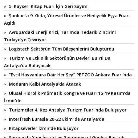
5. Kayseri Kitap Fuarı İçin Geri Sayım
Şanlıurfa 9. Gıda, Yöresel Ürünler ve Hediyelik Eşya Fuarı
Açıldı
Avrupa’daki Enerji Krizi, Tarımda Tedarik Zincirini
Türkiye’ye Çeviriyor
Logistech Sektörün Tüm Bileşenlerini Buluşturdu
Turizm Ve Etkinlik Sektörünün Devleri Bu Yıl Da
Antalya’da Buluşacak
“Evcil Hayvanlara Dair Her Şey” PETZOO Ankara Fuarı'nda
Modanın Kalbi Antalya’da Atacak
Ulusal Hidrolik Pnömatik Kongre ve Fuarı 16-19 Kasım’da
İzmir’de
Turizmciler 4. Kez Antalya Turizm Fuarı’nda Buluşuyor
Interfresh Eurasia 20-22 Ekim"de Antalya'da
Kitapseverler İzmir'de Buluşuyor
Sorgun'da Yapı İnşaat ve Gayrimenkul Günleri Başladı