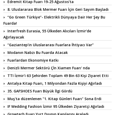
Edremit Kitap Fuarı 19-25 Ağustos'ta
8. Uluslararası Blok Mermer Fuarı İçin Geri Sayım Başladı
“Go Green Türkiye”- Elektrikli Dünyaya Dair Her Şey Bu
Fuarda!
Interfresh Eurasia, 55 Ülkeden Alıcıları İzmir’de
Ağırlayacak
“Gaziantep’in Uluslararası Fuarlara İhtiyacı Var”
Modanın Nabzı Bu Fuarda Atacak
Fuarlardan Ekonomiye Katkı
Denizli Mermer Sektörü Çİn Xiamen Fuarı' nda
TTI İzmir'i 63 Şehirden Toplam 49 Bin 63 Kişi Ziyaret Etti
Antalya Kitap Fuarı, 1 Milyondan Fazla Kişiyi Ağırladı
35. GAFSHOES Fuarı Büyük İlgi Gördü
Muş'ta düzenlenen "1. Kitap Günleri Fuarı" Sona Erdi
IF Wedding Fashion İzmir 95 Ülkeden Ziyaretçi Ağırladı
Growtech Fuarı Yurt Dışının Kapılarını Araladı