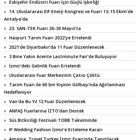
Eskişehir Endüstri Fuarı İçin Güçlü İşbirliği
14. Uluslararası EIF Enerji Kongresi ve Fuarı 13-15 Ekim'de
Antalya'da
23. SAN-TEK Fuarı 26-30 Mayıs’ta
Hasyurt Tarım Fuarı 2022'ye Ertelendi
2021’de Diyarbakır’da 11 Fuar Düzenlenecek
3 Bine Yakın Acente Lastminute Fair’de Buluşuyor
İzmir'deki Gelinlik Fuarı Ertelendi
Uluslararası Fuar Merkezinin Çatısı Çöktü
Tarım Fuarı ile 60 bin Kişinin Gölbaşı’nda Ağırlanması
Hedefleniyor
Van'da Bu Yıl 12 Fuar Düzenlenecek
ANFAŞ Fuarlarına İZTO'dan Destek
Süs Bitkiciliği Festivali TOBB Takviminde
IF Wedding Fashion İzmir'e Erteleme Kararı
Amasra, Travel Turkey İzmir Fuarı'nda Tanıtılacak