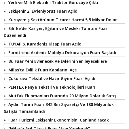
Yerli ve Milli Elektrikli Traktör Görücüye Çıktı
Eskişehir 2. Ev'leniyoruz Fuarı Açıldı
Kuruyemiş Sektörünün Ticaret Hacmi 5,5 Milyar Dolar
Silifke'de 'Kariyer, Eğitim ve Mesleki Tanıtım Fuarı'
Düzenlendi
TÜYAP 6. Karadeniz Kitap Fuarı Açıldı
Furnitrend Akdeniz Mobilya Dekorasyon Fuarı Başladı
Bu Fuar Yeni Evlenecek Ve Evlerini Yenileyeceklere
Milas'ta Evlilik Fuarı Kapılarını Açtı
Çukurova Tekstil ve Hazır Giyim Fuarı Açıldı
PENTEX Penye Tekstil Ve Teknolojileri Fuarı
Mutfak Ekipmanları Fuarında 20 Milyon Dolarlık Satış
Aydın Tarım Fuarı 342 Bin Ziyaretçi Ve 180 Milyonluk
Satışla Tamamlandı
Fuar Turizmi Eskişehir Ekonomisini Canlandıracak
''Milas'a Acil Olarak Fuar Alanı Yapılmalı''