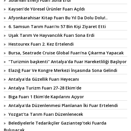
Solarvan Enerji Fuarı Sona Erdi
Kayseri'de Yöresel Ürünler Fuarı Açıldı
Afyonkarahisar Kitap Fuarı Bu Yıl Da Dolu Dolu!..
6. Samsun Tarım Fuarı'nı 57 Bin Kişi Ziyaret Etti
Uşak Tarım Ve Hayvancılık Fuarı Sona Erdi
Hestourex Fuarı 2. Kez Ertelendi
Bursa, Seatrade Cruise Global Fuarı’na Çıkarma Yapacak
"Turizmin başkenti" Antalya'da Fuar Hareketliliği Başlıyor
Elazığ Fuar Ve Kongre Merkezi İnşasında Sona Gelindi
Antalya'da Güzellik Fuarı Heyecanı
Antalya Turizm Fuarı 27-28 Ekim'de
Biga Fuarı 1 Ekim’de Kapılarını Açıyor
Antalya'da Düzenlenmesi Planlanan İki Fuar Ertelendi
Yozgat'ta Tarım Fuarı Düzenlenecek
Belediyelerle Tedarikçiler Gaziantep’teki Fuarda
Buluşacak