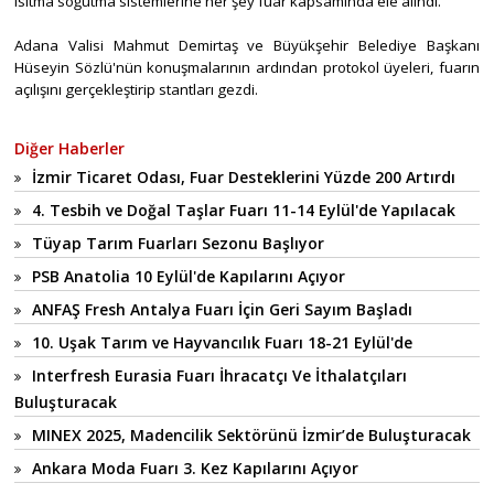
ısıtma soğutma sistemlerine her şey fuar kapsamında ele alındı."
Adana Valisi Mahmut Demirtaş ve Büyükşehir Belediye Başkanı
Hüseyin Sözlü'nün konuşmalarının ardından protokol üyeleri, fuarın
açılışını gerçekleştirip stantları gezdi.
Diğer Haberler
İzmir Ticaret Odası, Fuar Desteklerini Yüzde 200 Artırdı
4. Tesbih ve Doğal Taşlar Fuarı 11-14 Eylül'de Yapılacak
Tüyap Tarım Fuarları Sezonu Başlıyor
PSB Anatolia 10 Eylül'de Kapılarını Açıyor
ANFAŞ Fresh Antalya Fuarı İçin Geri Sayım Başladı
10. Uşak Tarım ve Hayvancılık Fuarı 18-21 Eylül'de
Interfresh Eurasia Fuarı İhracatçı Ve İthalatçıları
Buluşturacak
MINEX 2025, Madencilik Sektörünü İzmir’de Buluşturacak
Ankara Moda Fuarı 3. Kez Kapılarını Açıyor