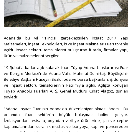
Adana'da bu yıl 11'incisi gerçekleştirilen İnşaat 2017 Yapı
Malzemeleri, İnşaat Teknolojileri, İş ve İnşaat Makineleri Fuarı törenle
açıldı. İnşaat sektörü temsilcilerini buluşturan fuarda, firmalar yapı,
ürün ve malzemelerini sergiledi.
19 Şubat'a kadar açık kalacak fuar, Tüyap Adana Uluslararası Fuar
ve Kongre Merkezi'nde Adana Valisi Mahmut Demirtaş, Büyükşehir
Belediye Başkanı Hüseyin Sözlü, oda ve borsa başkanları, iş dünyası
ve inşaat sektörü temsilcilerinin katılımıyla açıldı. Açılışta konuşan
Tüyap Anadolu Fuarları A. Ş. Genel Müdürü Cihat Alagöz, şunları
söyledi:
"Adana İnşaat Fuarı'nın Adana’da düzenleniyor olması önemli. Bu
anlamda fuar sektörün büyük buluşması haline geliyor.
İzolasyondan tesisata, boyadan vitrifiye ürünlerine, çatı ve cephe
kaplamalarından seramik mutfak ve banyoya, kapı ve pencereden