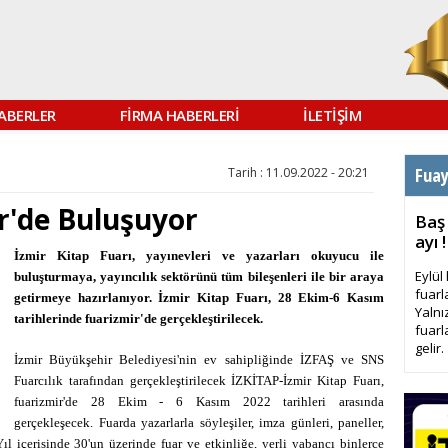
ABERLER
FİRMA HABERLERİ
İLETİŞİM
Fua
Tarih : 11.09.2022 - 20:21
r'de Buluşuyor
Baş
ayı !
İzmir Kitap Fuarı, yayınevleri ve yazarları okuyucu ile
Eylül
buluşturmaya, yayıncılık sektörünü tüm bileşenleri ile bir araya
fuarl
getirmeye hazırlanıyor. İzmir Kitap Fuarı, 28 Ekim-6 Kasım
Yalnı
tarihlerinde fuarizmir'de gerçekleştirilecek.
fuarl
gelir.
İzmir Büyükşehir Belediyesi'nin ev sahipliğinde İZFAŞ ve SNS
Fuarcılık tarafından gerçekleştirilecek İZKİTAP-İzmir Kitap Fuarı,
fuarizmir'de 28 Ekim - 6 Kasım 2022 tarihleri arasında
gerçekleşecek. Fuarda yazarlarla söyleşiler, imza günleri, paneller,
Yıl içerisinde 30'un üzerinde fuar ve etkinliğe, yerli yabancı binlerce