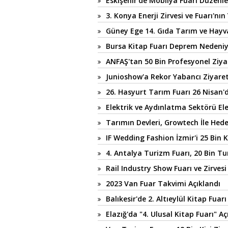
Eskişehir'de Mobilya Fuarı Düzenl
3. Konya Enerji Zirvesi ve Fuarı'nın
Güney Ege 14. Gıda Tarım ve Hayvan
Bursa Kitap Fuarı Deprem Nedeniyl
ANFAŞ'tan 50 Bin Profesyonel Ziya
Junioshow'a Rekor Yabancı Ziyaret
26. Hasyurt Tarım Fuarı 26 Nisan'
Elektrik ve Aydınlatma Sektörü El
Tarımın Devleri, Growtech İle Hed
IF Wedding Fashion İzmir'i 25 Bin Ki
4. Antalya Turizm Fuarı, 20 Bin Tu
Rail Industry Show Fuarı ve Zirvesi 
2023 Van Fuar Takvimi Açıklandı
Balıkesir'de 2. Altıeylül Kitap Fuar
Elazığ'da "4. Ulusal Kitap Fuarı" Açı