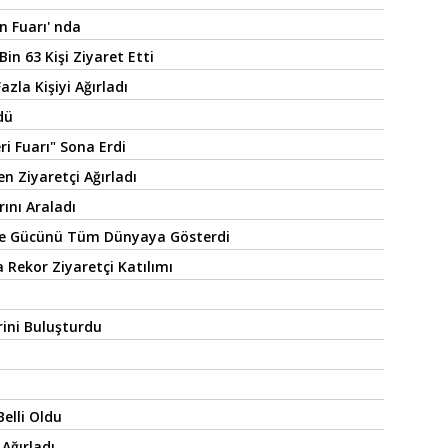
n Fuarı' nda
in 63 Kişi Ziyaret Etti
zla Kişiyi Ağırladı
dü
i Fuarı" Sona Erdi
n Ziyaretçi Ağırladı
rını Araladı
İle Gücünü Tüm Dünyaya Gösterdi
Rekor Ziyaretçi Katılımı
rini Buluşturdu
Belli Oldu
 Ağırladı