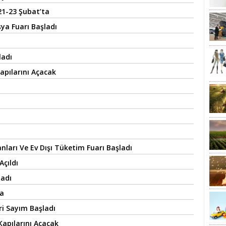
21-23 Şubat’ta
şya Fuarı Başladı
ladı
apılarını Açacak
ları Ve Ev Dışı Tüketim Fuarı Başladı
Açıldı
ladı
da
ri Sayım Başladı
Kapılarını Açacak