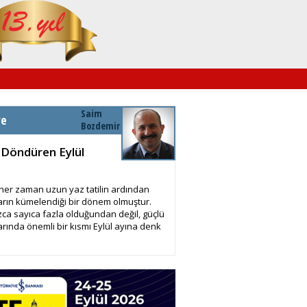
Saim
ye
Bozdemir
 Döndüren Eylül
 her zaman uzun yaz tatilin ardından
arın kümelendiği bir dönem olmuştur.
zca sayıca fazla olduğundan değil, güçlü
arında önemli bir kısmı Eylül ayına denk