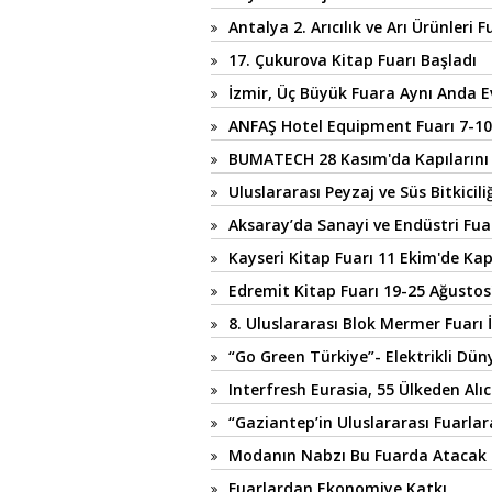
Antalya 2. Arıcılık ve Arı Ürünleri 
17. Çukurova Kitap Fuarı Başladı
İzmir, Üç Büyük Fuara Aynı Anda E
ANFAŞ Hotel Equipment Fuarı 7-10
BUMATECH 28 Kasım'da Kapılarını
Uluslararası Peyzaj ve Süs Bitkicili
Aksaray’da Sanayi ve Endüstri Fua
Kayseri Kitap Fuarı 11 Ekim'de Kap
Edremit Kitap Fuarı 19-25 Ağustos
8. Uluslararası Blok Mermer Fuarı 
“Go Green Türkiye”- Elektrikli Dü
Interfresh Eurasia, 55 Ülkeden Alıc
“Gaziantep’in Uluslararası Fuarlara
Modanın Nabzı Bu Fuarda Atacak
Fuarlardan Ekonomiye Katkı