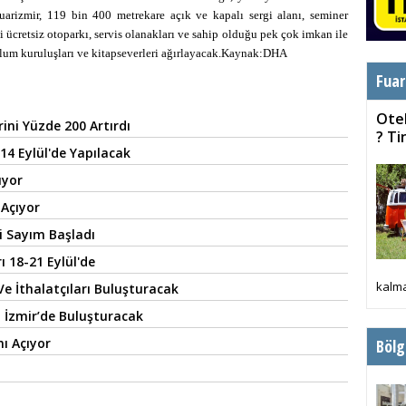
fuarizmir, 119 bin 400 metrekare açık ve kapalı sergi alanı, seminer
eli ücretsiz otoparkı, servis olanakları ve sahip olduğu pek çok imkan ile
oplum kuruluşları ve kitapseverleri ağırlayacak.Kaynak:DHA
Fuar
Otel
ini Yüzde 200 Artırdı
? T
14 Eylül'de Yapılacak
ıyor
 Açıyor
i Sayım Başladı
ı 18-21 Eylül'de
kalma
Ve İthalatçıları Buluşturacak
 İzmir’de Buluşturacak
ı Açıyor
Bölg