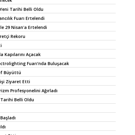
enecek
 Yeni Tarihi Belli Oldu
cılık Fuarı Ertelendi
e 29 Nisan'a Ertelendi
retçi Rekoru
i
da Kapılarını Açacak
ectrolighting Fuarı’nda Buluşacak
ef Büyüttü
şi Ziyaret Etti
rizm Profesyonelini Ağırladı
Tarihi Belli Oldu
ı Başladı
ldı