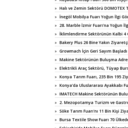
Halı ve Zemin Sektörü DOMOTEX T
İnegöl Mobilya Fuarı Yoğun İlgi Gö
28. Marble İzmir Fuarı’na Yoğun İlg
İklimlendirme Sektörünün Kalbi 4
Bakery Plus 26 Bine Yakın Ziyaretçi
Growmach İçin Geri Sayım Başladı
Makine Sektörünün Buluşma Adr
Elektrikli Araç Sektörü, Tüyap Bu
Konya Tarım Fuarı, 235 Bin 195 Ziy
Konya’da Uluslararası Ayakkabı F
IMATECH Makine Sektörünün Bulu
2. Mezopotamya Turizm ve Gastron
Söke Tarım Fuarı'nı 11 Bin Kişi Ziy
Bursa Textile Show Fuarı 70 Ülkede