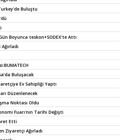
urkey'de Buluştu
rdü
i
 Gün Boyunca teskon+SODEX’te Attı
 Ağırladı
esi:BUMATECH
rsa’da Buluşacak
aretçiye Ev Sahipliği Yaptı
uarı Düzenlenecek
şma Noktası Oldu
omi Fuarı'nın Tarihi Değişti
aret Etti
n Ziyaretçi Ağırladı