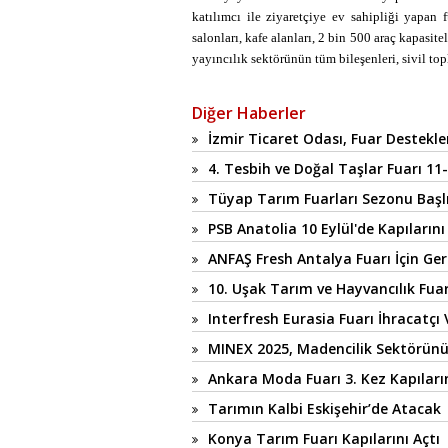
katılımcı ile ziyaretçiye ev sahipliği yapan 
salonları, kafe alanları, 2 bin 500 araç kapasit
yayıncılık sektörünün tüm bileşenleri, sivil t
Diğer Haberler
İzmir Ticaret Odası, Fuar Destekler
4. Tesbih ve Doğal Taşlar Fuarı 11-
Tüyap Tarım Fuarları Sezonu Başl
PSB Anatolia 10 Eylül'de Kapılarını
ANFAŞ Fresh Antalya Fuarı İçin Ger
10. Uşak Tarım ve Hayvancılık Fuar
Interfresh Eurasia Fuarı İhracatçı 
MINEX 2025, Madencilik Sektörünü
Ankara Moda Fuarı 3. Kez Kapıların
Tarımın Kalbi Eskişehir’de Atacak
Konya Tarım Fuarı Kapılarını Açtı