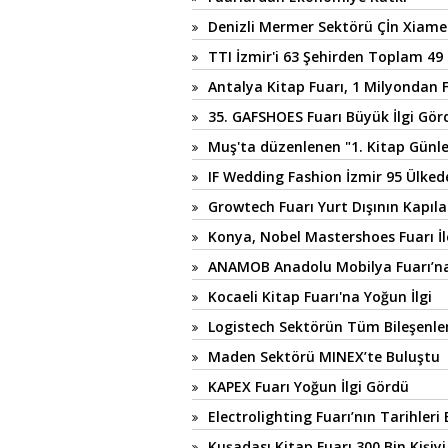
Denizli Mermer Sektörü Çİn Xiame
TTI İzmir'i 63 Şehirden Toplam 49 B
Antalya Kitap Fuarı, 1 Milyondan Fa
35. GAFSHOES Fuarı Büyük İlgi Gör
Muş'ta düzenlenen "1. Kitap Günler
IF Wedding Fashion İzmir 95 Ülkede
Growtech Fuarı Yurt Dışının Kapıla
Konya, Nobel Mastershoes Fuarı 
ANAMOB Anadolu Mobilya Fuarı’na 
Kocaeli Kitap Fuarı'na Yoğun İlgi
Logistech Sektörün Tüm Bileşenle
Maden Sektörü MINEX’te Buluştu
KAPEX Fuarı Yoğun İlgi Gördü
Electrolighting Fuarı’nın Tarihleri 
Kuşadası Kitap Fuarı 300 Bin Kişiyi