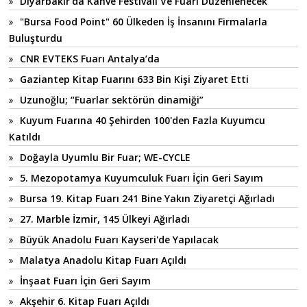
Diyarbakır’da Kahve Festivali Ve Fuarı Düzenlenecek
"Bursa Food Point" 60 Ülkeden İş İnsanını Firmalarla
Buluşturdu
CNR EVTEKS Fuarı Antalya’da
Gaziantep Kitap Fuarını 633 Bin Kişi Ziyaret Etti
Uzunoğlu; “Fuarlar sektörün dinamiği”
Kuyum Fuarına 40 Şehirden 100'den Fazla Kuyumcu
Katıldı
Doğayla Uyumlu Bir Fuar; WE-CYCLE
5. Mezopotamya Kuyumculuk Fuarı İçin Geri Sayım
Bursa 19. Kitap Fuarı 241 Bine Yakın Ziyaretçi Ağırladı
27. Marble İzmir, 145 Ülkeyi Ağırladı
Büyük Anadolu Fuarı Kayseri'de Yapılacak
Malatya Anadolu Kitap Fuarı Açıldı
İnşaat Fuarı İçin Geri Sayım
Akşehir 6. Kitap Fuarı Açıldı