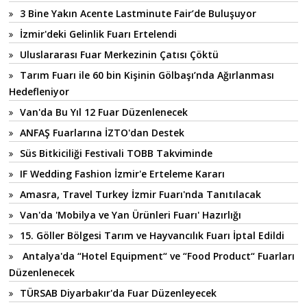
3 Bine Yakın Acente Lastminute Fair’de Buluşuyor
İzmir'deki Gelinlik Fuarı Ertelendi
Uluslararası Fuar Merkezinin Çatısı Çöktü
Tarım Fuarı ile 60 bin Kişinin Gölbaşı’nda Ağırlanması
Hedefleniyor
Van'da Bu Yıl 12 Fuar Düzenlenecek
ANFAŞ Fuarlarına İZTO'dan Destek
Süs Bitkiciliği Festivali TOBB Takviminde
IF Wedding Fashion İzmir'e Erteleme Kararı
Amasra, Travel Turkey İzmir Fuarı'nda Tanıtılacak
Van'da 'Mobilya ve Yan Ürünleri Fuarı' Hazırlığı
15. Göller Bölgesi Tarım ve Hayvancılık Fuarı İptal Edildi
Antalya'da “Hotel Equipment“ ve “Food Product“ Fuarları
Düzenlenecek
TÜRSAB Diyarbakır'da Fuar Düzenleyecek