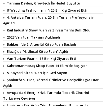
Tarımın Devleri, Growtech İle Hedef Büyüttü
IF Wedding Fashion İzmir'i 25 Bin Kişi Ziyaret Etti
4. Antalya Turizm Fuarı, 20 Bin Turizm Profesyonelini
Ağırladı
Rail Industry Show Fuarı ve Zirvesi Tarihi Belli Oldu
2023 Van Fuar Takvimi Açıklandı
Balıkesir'de 2. Altıeylül Kitap Fuarı Başladı
Elazığ'da "4. Ulusal Kitap Fuarı" Açıldı
Van Turizm Fuarını 18 Bin Kişi Ziyaret Etti
Kahramanmaraş Kitap Fuarı 14 Ekim’de Başlıyor
5. Kayseri Kitap Fuarı İçin Geri Sayım
Şanlıurfa 9. Gıda, Yöresel Ürünler ve Hediyelik Eşya Fuarı
Açıldı
Avrupa’daki Enerji Krizi, Tarımda Tedarik Zincirini
Türkiye’ye Çeviriyor
Logistech Sektörün Tüm Bileşenlerini Buluşturdu