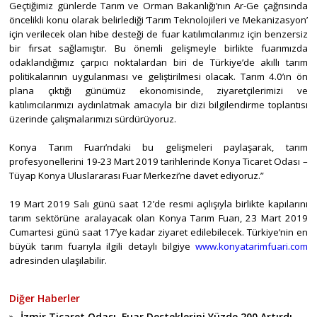
Geçtiğimiz günlerde Tarım ve Orman Bakanlığı’nın Ar-Ge çağrısında
öncelikli konu olarak belirlediği ‘Tarım Teknolojileri ve Mekanizasyon’
için verilecek olan hibe desteği de fuar katılımcılarımız için benzersiz
bir fırsat sağlamıştır. Bu önemli gelişmeyle birlikte fuarımızda
odaklandığımız çarpıcı noktalardan biri de Türkiye’de akıllı tarım
politikalarının uygulanması ve geliştirilmesi olacak. Tarım 4.0’ın ön
plana çıktığı günümüz ekonomisinde, ziyaretçilerimizi ve
katılımcılarımızı aydınlatmak amacıyla bir dizi bilgilendirme toplantısı
üzerinde çalışmalarımızı sürdürüyoruz.
Konya Tarım Fuarı’ndaki bu gelişmeleri paylaşarak, tarım
profesyonellerini 19-23 Mart 2019 tarihlerinde Konya Ticaret Odası –
Tüyap Konya Uluslararası Fuar Merkezi’ne davet ediyoruz.”
19 Mart 2019 Salı günü saat 12’de resmi açılışıyla birlikte kapılarını
tarım sektörüne aralayacak olan Konya Tarım Fuarı, 23 Mart 2019
Cumartesi günü saat 17’ye kadar ziyaret edilebilecek. Türkiye’nin en
büyük tarım fuarıyla ilgili detaylı bilgiye
www.konyatarimfuari.com
adresinden ulaşılabilir.
Diğer Haberler
İzmir Ticaret Odası, Fuar Desteklerini Yüzde 200 Artırdı