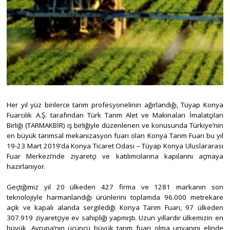
Her yıl yüz binlerce tarım profesyonelinin ağırlandığı, Tüyap Konya
Fuarcılık A.Ş. tarafından Türk Tarım Alet ve Makinaları İmalatçıları
Birliği (TARMAKBİR) iş birliğiyle düzenlenen ve konusunda Türkiye’nin
en büyük tarımsal mekanizasyon fuarı olan Konya Tarım Fuarı bu yıl
19-23 Mart 2019’da Konya Ticaret Odası – Tüyap Konya Uluslararası
Fuar Merkezi’nde ziyaretçi ve katılımcılarına kapılarını açmaya
hazırlanıyor.
Geçtiğimiz yıl 20 ülkeden 427 firma ve 1281 markanın son
teknolojiyle harmanlandığı ürünlerini toplamda 96.000 metrekare
açık ve kapalı alanda sergilediği Konya Tarım Fuarı, 97 ülkeden
307.919 ziyaretçiye ev sahipliği yapmıştı. Uzun yıllardır ülkemizin en
büyük, Avrupa’nın üçüncü büyük tarım fuarı olma unvanını elinde