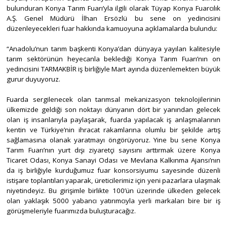
bulunduran Konya Tarım Fuarı’yla ilgili olarak Tüyap Konya Fuarcılık
A.Ş. Genel Müdürü İlhan Ersözlü bu sene on yedincisini
düzenleyecekleri fuar hakkında kamuoyuna açıklamalarda bulundu:
“Anadolu’nun tarım başkenti Konya’dan dünyaya yayılan kalitesiyle
tarım sektörünün heyecanla beklediği Konya Tarım Fuarı’nın on
yedincisini TARMAKBİR iş birliğiyle Mart ayında düzenlemekten büyük
gurur duyuyoruz.
Fuarda sergilenecek olan tarımsal mekanizasyon teknolojilerinin
ülkemizde geldiği son noktayı dünyanın dört bir yanından gelecek
olan iş insanlarıyla paylaşarak, fuarda yapılacak iş anlaşmalarının
kentin ve Türkiye’nin ihracat rakamlarına olumlu bir şekilde artış
sağlamasına olanak yaratmayı öngörüyoruz. Yine bu sene Konya
Tarım Fuarı’nın yurt dışı ziyaretçi sayısını arttırmak üzere Konya
Ticaret Odası, Konya Sanayi Odası ve Mevlana Kalkınma Ajansı’nın
da iş birliğiyle kurduğumuz fuar konsorsiyumu sayesinde düzenli
istişare toplantıları yaparak, üreticilerimiz için yeni pazarlara ulaşmak
niyetindeyiz. Bu girişimle birlikte 100’ün üzerinde ülkeden gelecek
olan yaklaşık 5000 yabancı yatırımcıyla yerli markaları bire bir iş
görüşmeleriyle fuarımızda buluşturacağız.